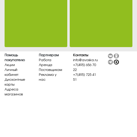
О компании
Новости
Адреса магазинов
Работа
Аренда
Поставщикам
Помощь
Партнерам
Контакты
покупателю
Работа
info@avoska.ru
Реклама у нас
Акции
Аренда
+7(495) 656 70
Личный
Поставщикам
22
кабинет
Реклама у
+7(495) 725 41
Дисконтные
нас
51
карты
Адреса
магазинов