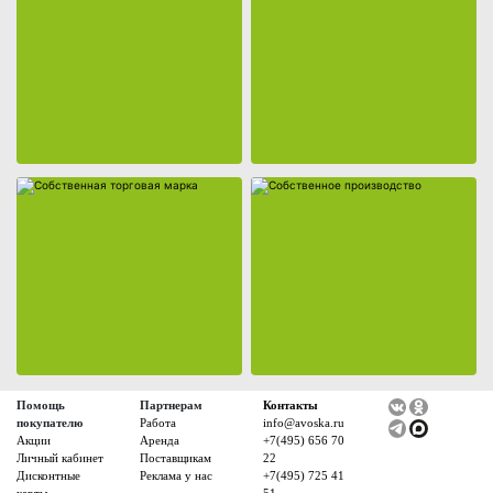
Регистрация дисконтной карты
Собственная торговая марка
Собственное производство
Условия использования фишек
Адреса магазинов
О компании
Новости
Адреса магазинов
Работа
Аренда
Поставщикам
Реклама у нас
Помощь
Партнерам
Контакты
покупателю
Работа
info@avoska.ru
Акции
Аренда
+7(495) 656 70
Личный кабинет
Поставщикам
22
Дисконтные
Реклама у нас
+7(495) 725 41
карты
51