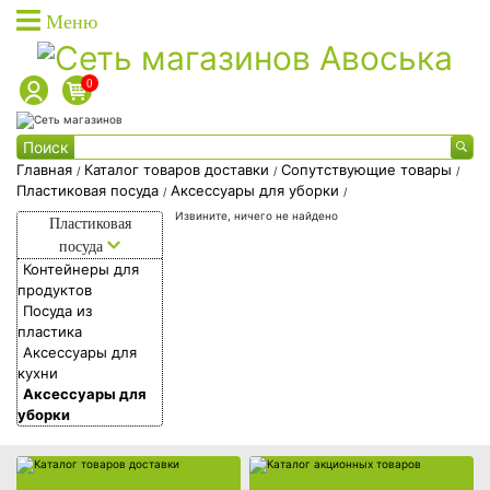
Меню
0
Каталог товаров
Поиск
Каталог товаров доставки
Главная
Каталог товаров доставки
Сопутствующие товары
/
/
/
:00 до 22:00
Пластиковая посуда
Аксессуары для уборки
/
/
Каталог акционных товаров
Каталог
Извините, ничего не найдено
Пластиковая
Собственная торговая марка
товаров
посуда
Собственное производство
Контейнеры для
доставки
Каталог товаров доставки
Каталог акционных товаров
продуктов
Акции
Посуда из
Фишки на скидки
пластика
Аксессуары для
Социальные карты
кухни
О доставке
Аксессуары для
уборки
Дисконтные карты
Вход в личный кабинет