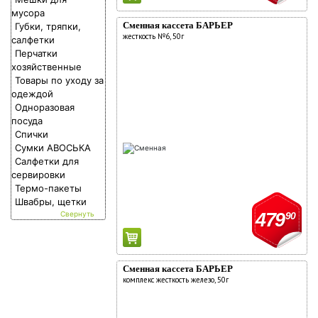
мусора
О компании
Сменная кассета БАРЬЕР
Губки, тряпки,
жесткость №6, 50г
Новости
салфетки
Перчатки
Адреса магазинов
хозяйственные
Товары по уходу за
Работа
одеждой
Аренда
Одноразовая
посуда
Поставщикам
Спички
Реклама у нас
Сумки АВОСЬКА
Салфетки для
сервировки
Термо-пакеты
Швабры, щетки
479
90
Сменная кассета БАРЬЕР
комплекс жесткость железо, 50г