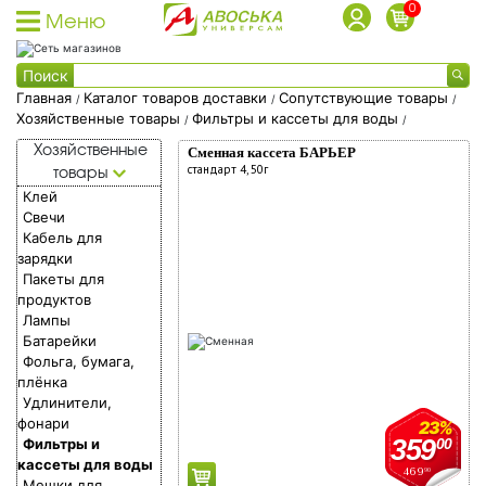
0
Меню
Каталог товаров
Поиск
Каталог товаров доставки
Главная
Каталог товаров доставки
Сопутствующие товары
/
/
/
Заказы на доставку принимаются с 09:00 до 22:00
Хозяйственные товары
Фильтры и кассеты для воды
/
/
Каталог акционных товаров
Каталог
Хозяйственные
Сменная кассета БАРЬЕР
Собственная торговая марка
товаров
стандарт 4, 50г
товары
Собственное производство
Клей
доставки
Свечи
Акции
Кабель для
Фишки на скидки
зарядки
Пакеты для
Социальные карты
продуктов
О доставке
Лампы
Батарейки
Дисконтные карты
Фольга, бумага,
плёнка
Вход в личный кабинет
Удлинители,
Регистрация дисконтной карты
фонари
23%
359
Фильтры и
00
Условия использования фишек
кассеты для воды
469
90
Адреса магазинов
Мешки для