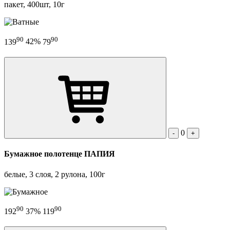
пакет, 400шт, 10г
90
90
139
42%
79
0
-
+
Бумажное полотенце ПАПИЯ
белые, 3 слоя, 2 рулона, 100г
90
90
192
37%
119