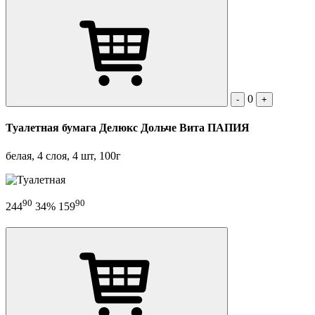
0
-
+
Туалетная бумага Делюкс Дольче Вита ПАПИЯ
белая, 4 слоя, 4 шт, 100г
90
90
244
34%
159