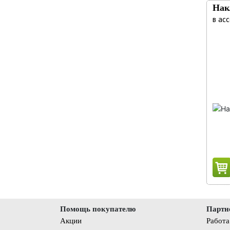
Нак
в ас
Помощь покупателю
Партн
Акции
Работа