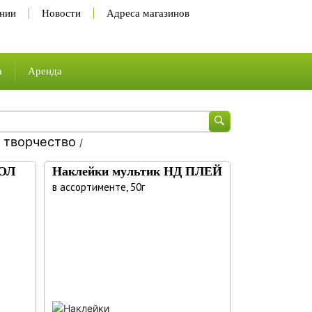
нии
Новости
Адреса магазинов
а
Аренда
 и карьера
ы
сии
е творчество
а труда
/
ЛОЛ
Наклейки мультик НД ПЛЕЙ
в ассортименте, 50г