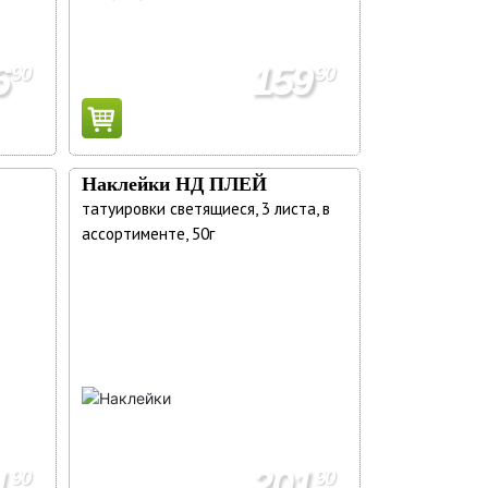
6
159
90
90
Наклейки НД ПЛЕЙ
татуировки светящиеся, 3 листа, в
ассортименте, 50г
1
201
90
90