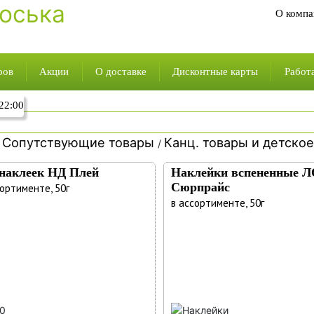
О компа
ров
Акции
О доставке
Дисконтные карты
Работ
ров доставки
Фишки на скидки
Вход в личный кабинет
Работа
22:00
онных товаров
Социальные карты
Регистрация дисконтной карт
Вакан
Сопутствующие товары
Канц. товары и детско
торговая марка
Условия использования фишек
Охран
/
/
талог
 производство
Адреса магазинов
 наклеек НД Плей
Наклейки вспененные 
Сюрпрайс
варов
сортименте, 50г
в ассортименте, 50г
ставки