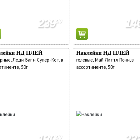
239
14
90
лейки НД ПЛЕЙ
Наклейки НД ПЛЕЙ
рные, Леди Баг и Супер-Кот, в
гелевые, Май Литтл Пони, в
ртименте, 50г
ассортименте, 50г
130
23
90