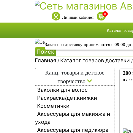
0
Личный кабинет
Каталог това
Каталог това
Заказы на доставку принимаются с 09:00 до 
Поиск
Каталог акци
Главная
Каталог товаров доставки
Собственная 
/
Ка
Собственное
Канц. товары и детское
200
то
в ас
творчество
Заколки для волос
до
Раскраска/дет.книжки
Косметички
Аксессуары для макияжа и
ухода
Аксессуары для педикюра