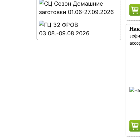
Нак
зефи
ассо