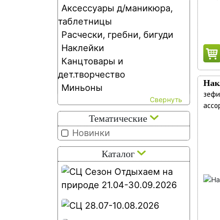
Аксессуары д/маникюра,
таблетницы
Расчески, гребни, бигуди
Наклейки
Канцтовары и
дет.творчество
Нак
Миньоны
зефи
ассо
Тематические
Новинки
Каталог