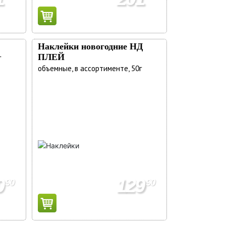
Наклейки новогодние НД
ПЛЕЙ
г
объемные, в ассортименте, 50г
0
129
90
90