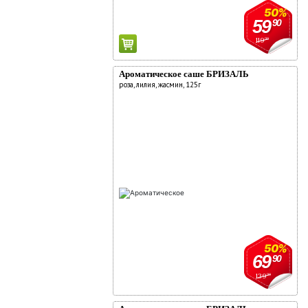
50%
59
90
119
90
Ароматическое саше БРИЗАЛЬ
роза, лилия, жасмин, 125г
50%
69
90
139
90