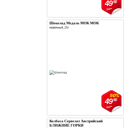
49
90
99
90
Шоколад Медаль МОК МОК
молочный, 25г
50%
49
90
99
90
Колбаса Сервелат Австрийский
БЛИЖНИЕ ГОРКИ