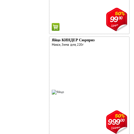
50%
99
90
199
90
Яйцо КИНДЕР Сюрприз
Макси, Зима дев, 220г
50%
999
00
1999
00