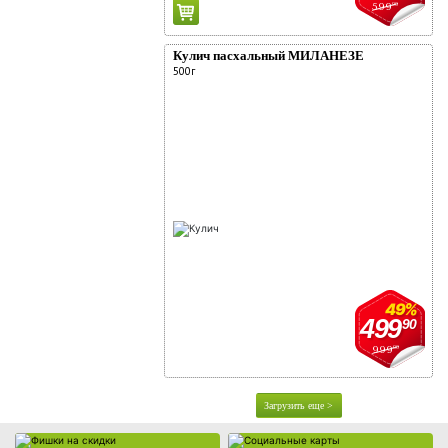
599
90
Кулич пасхальный МИЛАНЕЗЕ
500г
Фишки на скидки
Социальные карты
49%
499
90
999
00
Загрузить еще >