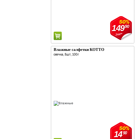
50%
149
90
301
90
Влажные салфетки КОТТО
овечка, 8шт, 100г
50%
14
90