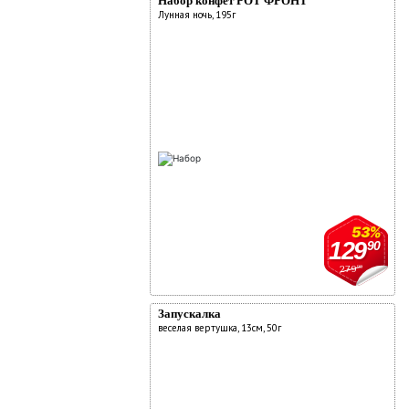
Набор конфет РОТ ФРОНТ
Лунная ночь, 195г
53%
129
90
279
90
Запускалка
веселая вертушка, 13см, 50г