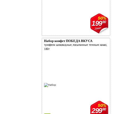
50%
199
90
399
90
Набор конфет ПОБЕДА ВКУСА
трюфели шоколадные, посыпанные темным какао,
180г
50%
299
90