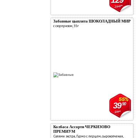
299
90
Забавные цыплята ШОКОЛАДНЫЙ МИР
с сюрпризом, 35г
55%
39
90
89
90
Колбаса Ассорти ЧЕРКИЗОВО
ПРЕМИУМ
Салями экстра, Гурмэ с перцем, сырокопченая,