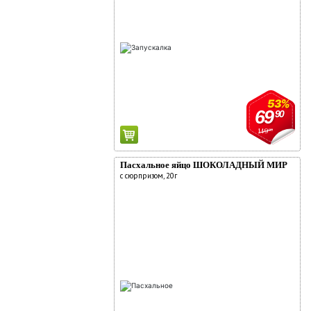
53%
69
90
149
90
Пасхальное яйцо ШОКОЛАДНЫЙ МИР
с сюрпризом, 20г