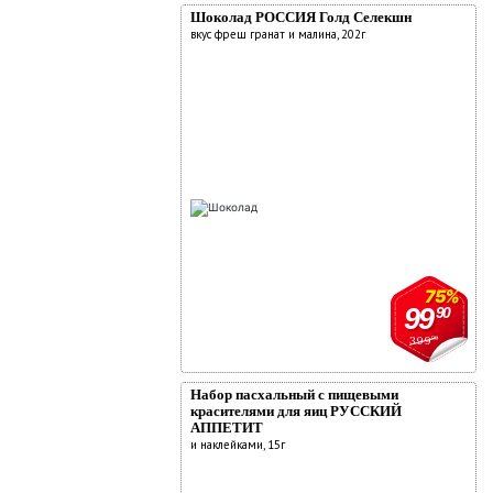
Шоколад РОССИЯ Голд Селекшн
комментарии:
О компании
вкус фреш гранат и малина, 202г
Новости
Адреса магазинов
Работа
Аренда
Поставщикам
Реклама у нас
75%
99
90
399
90
Набор пасхальный с пищевыми
красителями для яиц РУССКИЙ
АППЕТИТ
и наклейками, 15г