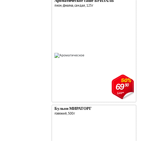
Ароматическое саше БРИЗАЛЬ
пион, фиалка, сандал, 125г
50%
69
90
139
90
Бульон МИРАТОРГ
говяжий, 500г