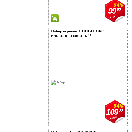
54%
99
90
219
90
Набор игровой ХЭППИ БОКС
мини машины, карамель, 18г
54%
109
90
239
90