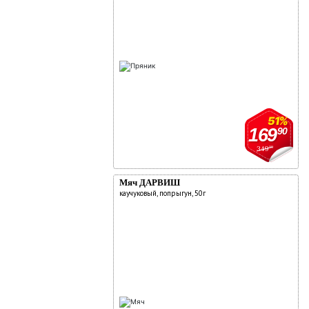
51%
169
90
349
90
Мяч ДАРВИШ
каучуковый, попрыгун, 50г