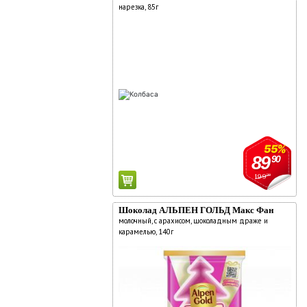
нарезка, 85г
55%
89
90
199
90
Шоколад АЛЬПЕН ГОЛЬД Макс Фан
молочный, с арахисом, шоколадным драже и
карамелью, 140г