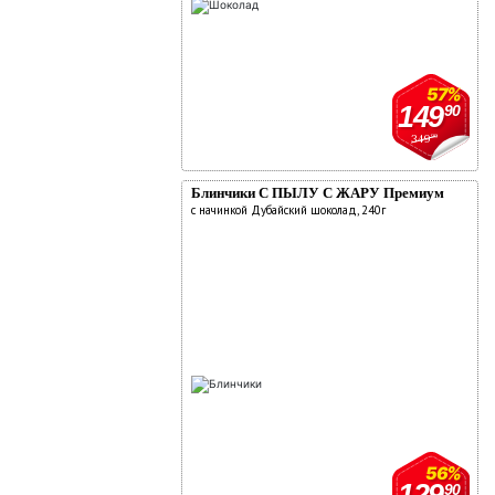
57%
149
90
349
90
Блинчики С ПЫЛУ С ЖАРУ Премиум
с начинкой Дубайский шоколад, 240г
56%
129
90