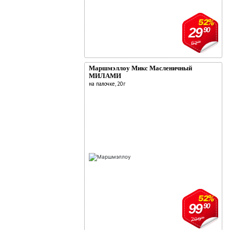
52%
29
90
62
90
Маршмэллоу Микс Масленичный
МИЛАМИ
на палочке, 20г
52%
99
90
209
90