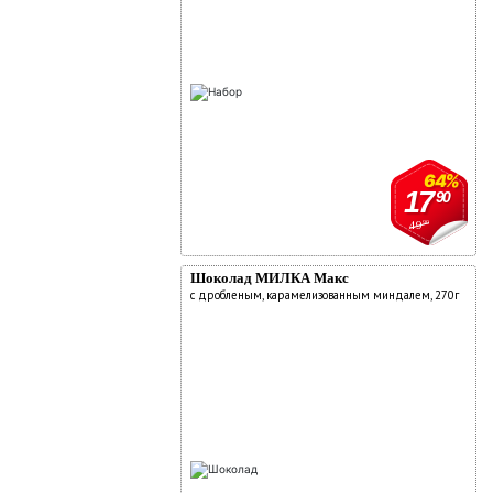
64%
17
90
49
90
Шоколад МИЛКА Макс
с дробленым, карамелизованным миндалем, 270г