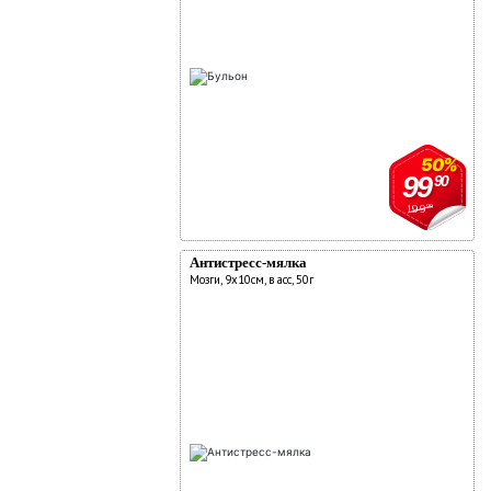
50%
99
90
199
90
Антистресс-мялка
Мозги, 9х10см, в асс, 50г