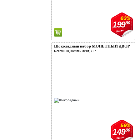
63%
199
90
549
90
Шоколадный набор МОНЕТНЫЙ ДВОР
молочный, Комплимент, 75г
59%
149
90
369
90