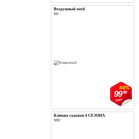
Воздушный змей
50г
50%
99
90
199
90
Клюква садовая 4 СЕЗОНА
300г