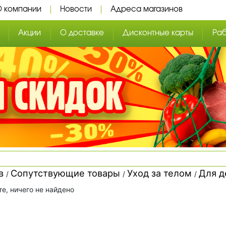
 компании
Новости
Адреса магазинов
Акции
О доставке
Дисконтные карты
Ра
 доставки
Фишки на скидки
Вход в личный кабинет
Раб
ных товаров
Социальные карты
Регистрация дисконтной к
Вак
рговая марка
Условия использования ф
Охр
роизводство
Адреса магазинов
ов
Сопутствующие товары
Уход за телом
Для 
/
/
/
талог
е, ничего не найдено
ционных