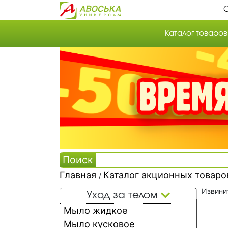
О
Каталог товаров
Каталог товаров
Каталог акцион
Собственная то
Собственное п
Поиск
Главная
Каталог акционных товар
/
Ка
Извинит
Уход за телом
ак
Мыло жидкое
Мыло кусковое