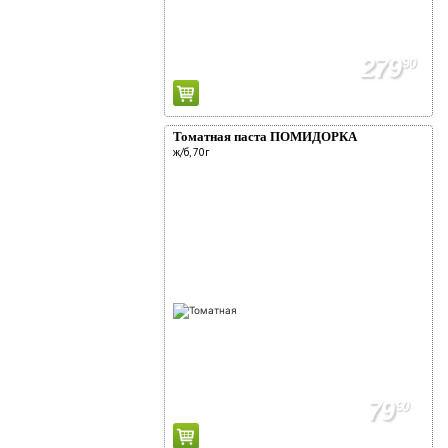
279
90
Томатная паста ПОМИДОРКА
ж/б, 70г
79
90