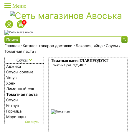
Меню
0
Каталог товаров
Поиск
Каталог товаров доставки
Главная
Каталог товаров доставки
Бакалея, яйца
Соусы
/
/
/
/
Томатная паста
/
Каталог акционных товаров
Каталог
Соусы
Томатная паста ГЛАВПРОДУКТ
Собственная торговая марка
товаров
Томатный рай, ст/б, 480г
Аджика
Собственное производство
Соусы соевые
доставки
Уксус
Акции
Хрен
Фишки на скидки
Лимонный сок
Томатная паста
Социальные карты
Соусы
Кетчуп
О доставке
Горчица
Дисконтные карты
Маринады
Вход в личный кабинет