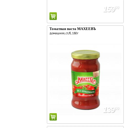
Регистрация дисконтной карты
159
90
Условия использования фишек
Адреса магазинов
О компании
Томатная паста МАХЕЕВЪ
домашняя, ст/б, 180г
Новости
Адреса магазинов
Работа
Аренда
Поставщикам
Реклама у нас
139
90