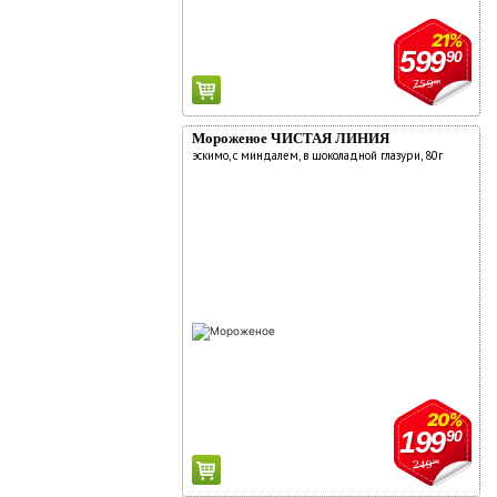
21%
599
90
759
90
Мороженое ЧИСТАЯ ЛИНИЯ
эскимо, с миндалем, в шоколадной глазури, 80г
20%
199
90
249
90