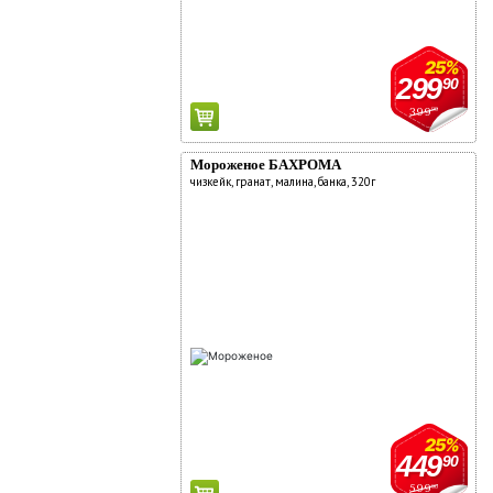
25%
299
90
399
90
Мороженое БАХРОМА
чизкейк, гранат, малина, банка, 320г
25%
449
90
599
90