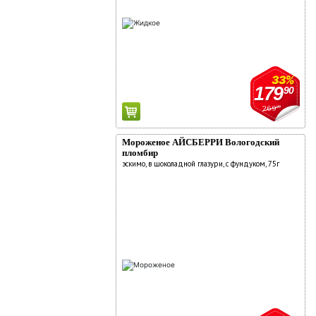
33%
179
90
269
90
Мороженое АЙСБЕРРИ Вологодский
пломбир
эскимо, в шоколадной глазури, с фундуком, 75г