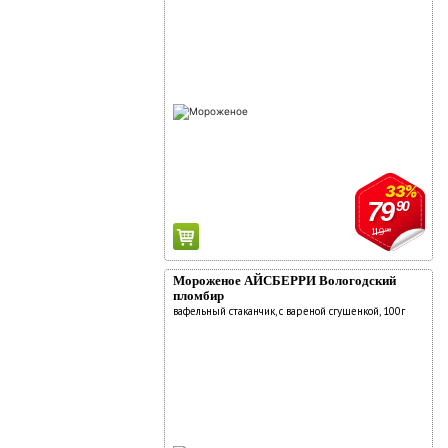
33%
79
90
119
90
Мороженое АЙСБЕРРИ Вологодский
пломбир
вафельный стаканчик, с вареной сгущенкой, 100г