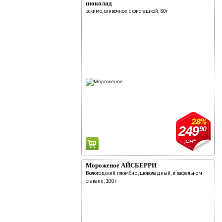
шоколад
эскимо, сливочное с фисташкой, 80г
28%
249
90
349
90
Мороженое АЙСБЕРРИ
Вологодский пломбир, шоколадный, в вафельном
стакане, 100г