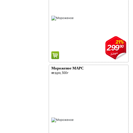
21%
299
90
379
90
Мороженое МАРС
ведро, 300г