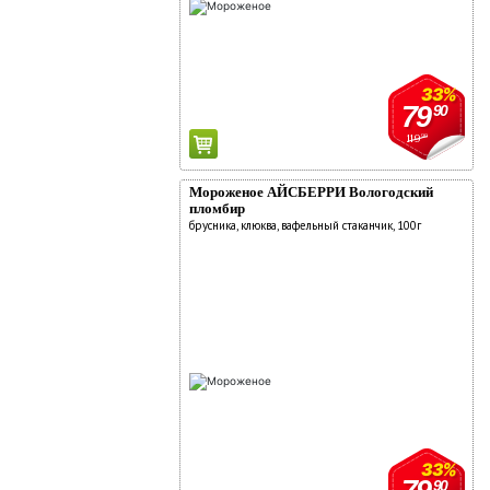
33%
79
90
119
90
Мороженое АЙСБЕРРИ Вологодский
пломбир
брусника, клюква, вафельный стаканчик, 100г
33%
90