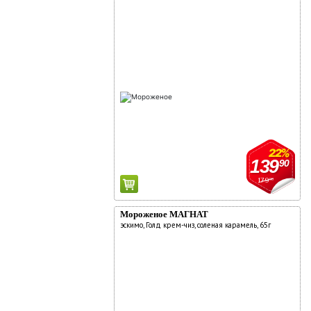
22%
139
90
179
90
Мороженое МАГНАТ
эскимо, Голд крем-чиз, соленая карамель, 65г