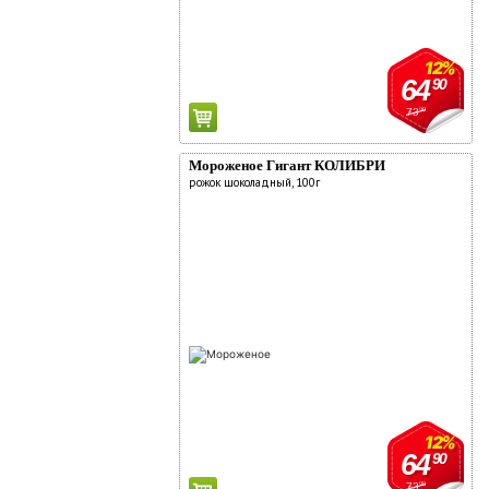
12%
64
90
73
90
Мороженое Гигант КОЛИБРИ
рожок шоколадный, 100г
12%
64
90
73
90