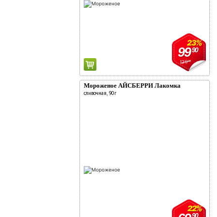
23%
99
90
129
90
Мороженое АЙСБЕРРИ Лакомка
сливочная, 90г
22%
90