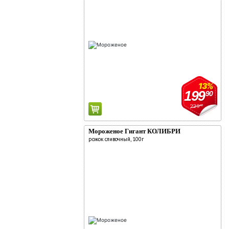
13%
199
90
229
90
Мороженое Гигант КОЛИБРИ
рожок сливочный, 100г