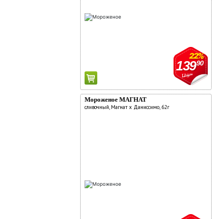
22%
139
90
179
90
Мороженое МАГНАТ
сливочный, Магнат х Даниссимо, 62г