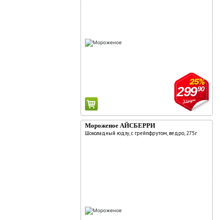
25%
299
90
399
90
Мороженое АЙСБЕРРИ
Шоколадный юдзу, с грейпфрутом, ведро, 275г