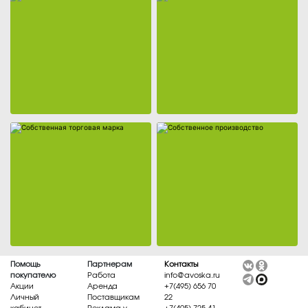
Собственная торговая марка
Собственное производство
Помощь
Партнерам
Контакты
покупателю
Работа
info@avoska.ru
Акции
Аренда
+7(495) 656 70
Личный
Поставщикам
22