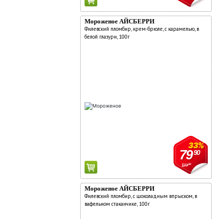
Мороженое АЙСБЕРРИ
Филевский пломбир, крем-брюле, с карамелью, в
белой глазури, 100г
33%
79
90
119
90
Мороженое АЙСБЕРРИ
Филевский пломбир, с шоколадным впрыском, в
вафельном стаканчике, 100г