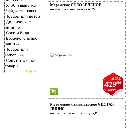
Мороженое СЕЛО ЗЕЛЕНОЕ
Хлеб и выпечка
комментарии:
О компании
пломбир, клубника, карамель, 450г
Чай, кофе, какао
Новости
Товары для детей
Диетическое
Адреса магазинов
питание
Соки и Вода
Работа
Безалкогольные
Аренда
напитки
Товары для
Поставщикам
животных
Реклама у нас
Сопутствующие
товары
40%
419
90
699
90
Мороженое Ленинградское ЧИСТАЯ
ЛИНИЯ
пломбир в шоколадной глазури, 80г