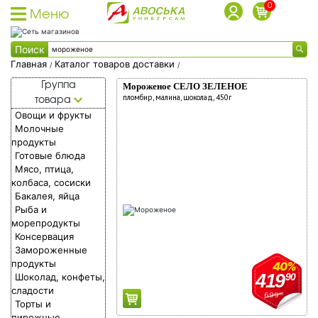
0
Меню
Каталог товаров
Поиск
Каталог товаров доставки
Главная
Каталог товаров доставки
/
/
Каталог
Каталог акционных товаров
Пожалуйста,
Группа
Мороженое СЕЛО ЗЕЛЕНОЕ
товаров
пломбир, малина, шоколад, 450г
товара
Собственная торговая марка
укажите
Овощи и фрукты
доставки
Собственное производство
адрес
Молочные
продукты
Акции
для
Готовые блюда
Фишки на скидки
доставки
Мясо, птица,
колбаса, сосиски
Социальные карты
Бакалея, яйца
О доставке
Рыба и
морепродукты
Дисконтные карты
Консервация
Замороженные
Вход в личный кабинет
Сохранить
продукты
40%
Квартира/
Регистрация дисконтной карты
419
Шоколад, конфеты,
90
подъезд/
сладости
Условия использования фишек
699
90
Торты и
домофон/
Адреса магазинов
пирожные