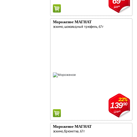
69
89
90
Мороженое МАГНАТ
эскимо, шоколадный трюфель, 67г
22%
139
90
179
90
Мороженое МАГНАТ
эскимо, брюнетка, 67г