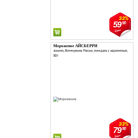
33%
59
90
89
90
Мороженое АЙСБЕРРИ
эскимо, Жемчужина России, миндаль с карамелью,
80г
33%
79
90
119
90