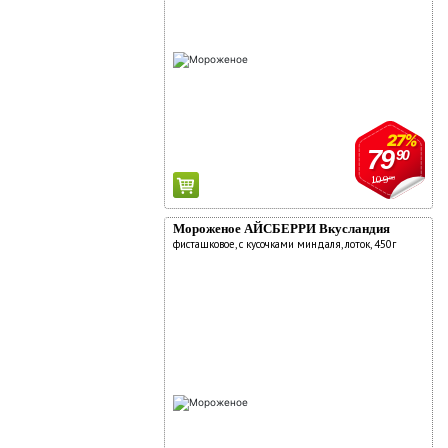
27%
79
90
109
90
Мороженое АЙСБЕРРИ Вкусландия
фисташковое, с кусочками миндаля, лоток, 450г